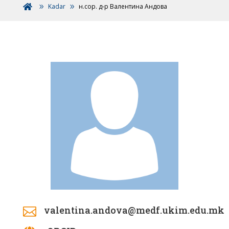
Kadar
н.сор. д-р Валентина Андова

valentina.andova@medf.ukim.edu.mk
