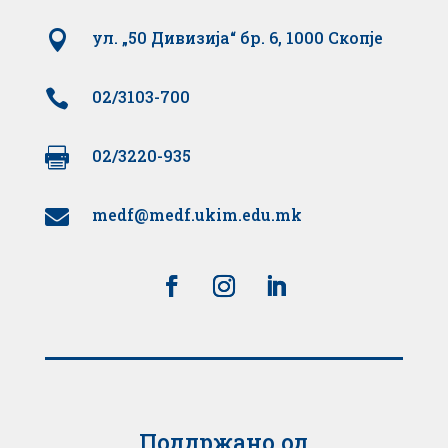

ул. „50 Дивизија“ бр. 6, 1000 Скопје

02/3103-700

02/3220-935
medf@medf.ukim.edu.mk

Поддржано од