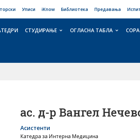
торски
Уписи
iKnow
Библиотека
Предавања
Испи
АТЕДРИ
СТУДИРАЊЕ
ОГЛАСНА ТАБЛА
СОРА
ас. д-р Вангел Нече
Асистенти
Катедра за Интерна Медицина