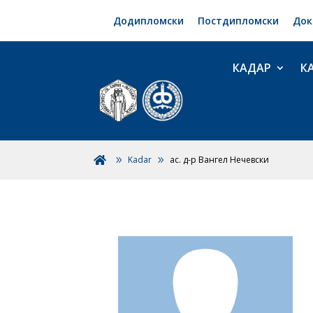
Додипломски
Постдипломски
Док
КАДАР
К
Kadar
ас. д-р Вангел Нечевски
