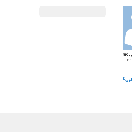
ас.
Пе
Катедр
Транс