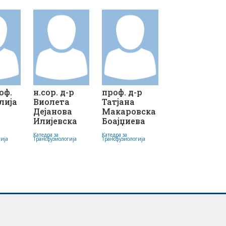
оф.
н.сор. д-р
проф. д-р
лија
Виолета
Татјана
а
Дејанова
Макаровска
Илијевска
Боајџиева
Катедра за
Катедра за
гија
Трансфузиологија
Трансфузиологија