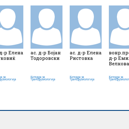
 д-р Елена
ас. д-р Бојан
ас. д-р Елена
вонр.пр
тковиќ
Тодоровски
Ристовка
д-р Еми
Велков
а за
Катедра за
Катедра за
Катедра за
фузиологија
Трансфузиологија
Трансфузиологија
Трансфузиоло