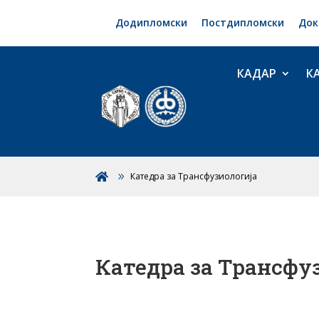
Додипломски
Постдипломски
Док
КАДАР
К
Катедра за Трансфузиологија

Катедра за Трансфу