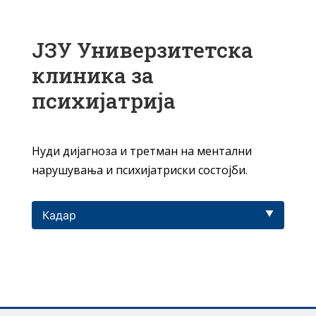
ЈЗУ Универзитетска
клиника за
психијатрија
Нуди дијагноза и третман на ментални
нарушувања и психијатриски состојби.
Кадар