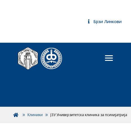
Брзи Линкови
Клиники
ЈЗУ Универзитетска клиника за психијатрија
