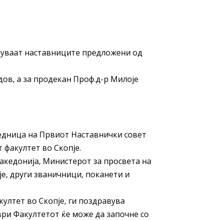
нуваат наставниците предложени од
дов, а за продекан Проф.д-р Милоје
седница на Првиот Наставнички совет
 факултет во Скопје.
акедонија, Министерот за просвета на
е, други званичници, поканети и
ултет во Скопје, ги поздравува
мври Факултетот ќе може да започне со