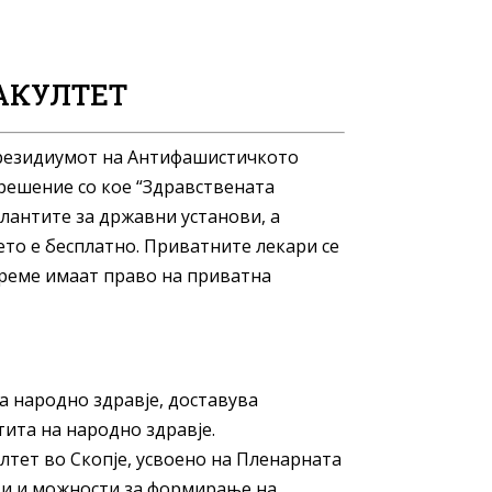
АКУЛТЕТ
Президиумот на Антифашистичкото
решение со кое “Здравствената
улантите за државни установи, а
то е бесплатно. Приватните лекари се
време имаат право на приватна
 народно здравје, доставува
ита на народно здравје.
тет во Скопје, усвоено на Пленарната
нови и можности за формирање на