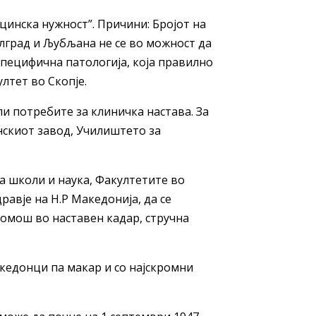
цинска нужност”. Причини: Бројот на
елград и Љубљана не се во можност да
специфична патологија, која правилно
лтет во Скопје.
ли потребите за клиничка настава. За
нскиот завод, Училиштето за
а школи и наука, Факултетите во
авје на Н.Р Македонија, да се
омош во наставен кадар, стручна
акедонци па макар и со најскромни