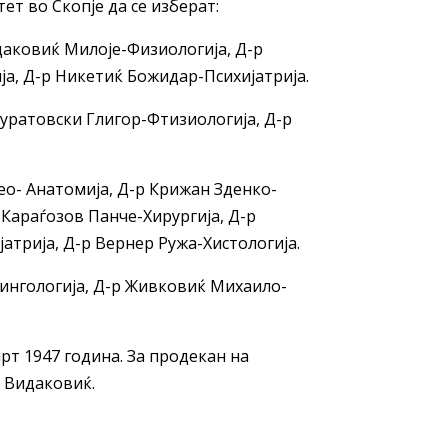
т во Скопје да се изберат:
идаковиќ Милоје-Физиологија, Д-р
а, Д-р Никетиќ Божидар-Психијатрија.
Муратовски Глигор-Фтизиологија, Д-р
Лео- Анатомија, Д-р Крижан Зденко-
Караѓозов Панче-Хирургија, Д-р
трија, Д-р Вернер Ружа-Хистологија.
ингологија, Д-р Живковиќ Михаило-
рт 1947 година. За продекан на
е Видаковиќ.