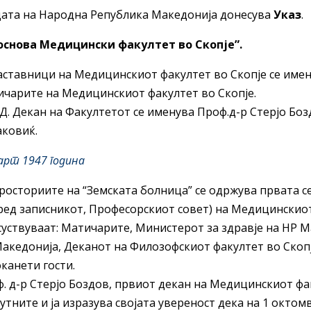
ата на Народна Република Македонија донесува
Указ
.
 основа Медицински факултет во Скопје”.
аставници на Медицинскиот факултет во Скопје се име
чарите на Медицинскиот факултет во Скопје.
.Д. Декан на Факултетот се именува Проф.д-р Стерјо Боз
ковиќ.
арт 1947 година
росториите на “Земската болница” се одржува првата 
ред записникот, Професорскиот совет) на Медицинскиот
уствуваат: Матичарите, Министерот за здравје на НР М
акедонија, Деканот на Филозофскиот факултет во Скопј
канети гости.
. д-р Стерјо Боздов, првиот декан на Медицинскиот фак
утните и ја изразува својата увереност дека на 1 окто