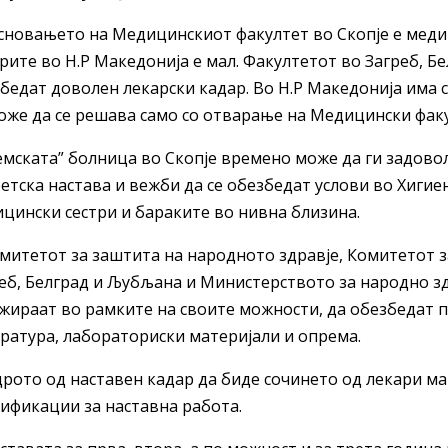
Основањето на Медицинскиот факултет во Скопје е меди
рите во Н.Р Македонија е мал. Факултетот во Загреб, Б
бедат доволен лекарски кадар. Во Н.Р Македонија има 
оже да се решава само со отварање на Медицински факу
Земската” болница во Скопје времено може да ги задово
етска настава и вежби да се обезбедат услови во Хигие
цински сестри и бараките во нивна близина.
омитетот за заштита на народното здравје, Комитетот з
еб, Белград и Љубљана и Министерството за народно здр
жираат во рамките на своите можности, да обезбедат п
ратура, лабораториски материјали и опрема.
адрото од наставен кадар да биде сочинето од лекари м
ификации за наставна работа.