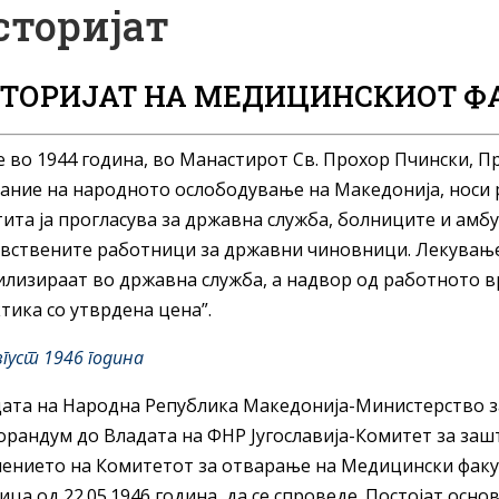
сторијат
ТОРИЈАТ НА МЕДИЦИНСКИОТ Ф
 во 1944 година, во Манастирот Св. Прохор Пчински, 
ание на народното ослободување на Македонија, носи 
ита ја прогласува за државна служба, болниците и амб
вствените работници за државни чиновници. Лекување
лизираат во државна служба, а надвор од работното 
тика со утврдена цена”.
вгуст 1946 година
ата на Народна Република Македонија-Министерство за
рандум до Владата на ФНР Југославија-Комитет за зашт
ението на Комитетот за отварање на Медицински факул
ица од 22.05.1946 година, да се спроведе. Постојат ос