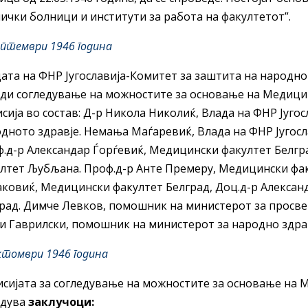
ички болници и институти за работа на факултетот”.
ептември 1946 година
ата на ФНР Југославија-Комитет за заштита на народно
ди согледување на можностите за основање на Медицин
сија во состав: Д-р Никола Николиќ, Влада на ФНР Југо
дното здравје. Немања Маѓаревиќ, Влада на ФНР Југосл
.д-р Александар Ѓорѓевиќ, Медицински факултет Белгр
лтет Љубљана. Проф.д-р Анте Премеру, Медицински фак
ковиќ, Медицински факултет Белград, Доц.д-р Алекса
рад. Димче Левков, помошник на министерот за просвет
и Гаврилски, помошник на министерот за народно здрав
ктомври 1946 година
сијата за согледување на можностите за основање на 
рдува
заклучоци: