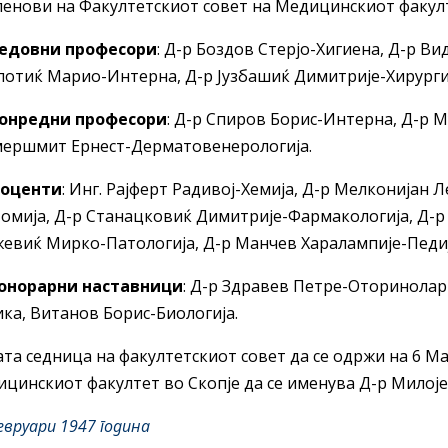
ленови на Факултетскиот совет на Медицинскиот факулте
редовни професори
: Д-р Боздов Стерјо-Хигиена, Д-р В
отиќ Марио-Интерна, Д-р Јузбашиќ Димитрије-Хирургиј
вонредни професори
: Д-р Спиров Борис-Интерна, Д-р 
ершмит Ернест-Дерматовенерологија.
доценти
: Инг. Рајферт Радивој-Хемија, Д-р Мелконијан 
омија, Д-р Станацковиќ Димитрије-Фармакологија, Д-р 
евиќ Мирко-Патологија, Д-р Манчев Харалампије-Педија
хонорарни наставници
: Д-р Здравев Петре-Оторинолар
ка, Витанов Борис-Биологија.
та седница на факултетскиот совет да се одржи на 6 Ма
цинскиот факултет во Скопје да се именува Д-р Милој
евруари 1947 година