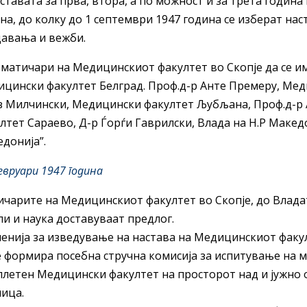
аставата за прва, втора, а по можност и за трета годин
на, до колку до 1 септември 1947 година се изберат на
авања и вежби.
а матичари на Медицинскиот факултет во Скопје да се и
цински факултет Белград. Проф.д-р Анте Премеру, Мед
з Милчински, Медицински факултет Љубљана, Проф.д-р
лтет Сараево, Д-р Ѓорѓи Гаврилски, Влада на Н.Р Макед
донија”.
евруари 1947 година
чарите на Медицинскиот факултет во Скопје, до Владат
и и наука доставуваат предлог.
енија за изведување на настава на Медицинскиот факул
е формира посебна стручна комисија за испитување на 
летен Медицински факултет на просторот над и јужно о
ица.