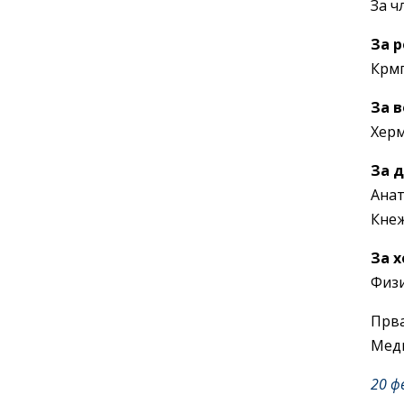
За ч
За 
Крмп
За 
Херм
За 
Анат
Кнеж
За 
Физи
Прва
Меди
20 ф