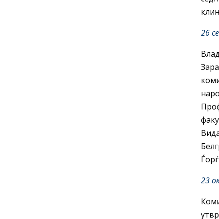
клин
26 с
Влад
Зара
коми
наро
Проф
факу
Вида
Белг
Ѓорѓ
23 о
Коми
утв