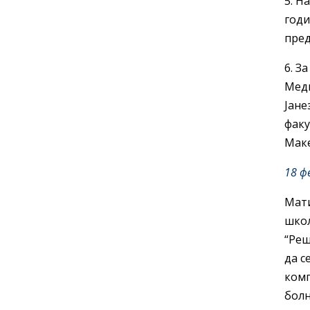
5. Н
годи
пред
6. З
Меди
Јане
факу
Маке
18 ф
Мати
школ
“Реш
да с
комп
болн