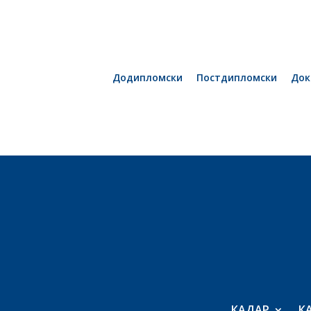
Додипломски
Постдипломски
Док
КАДАР
К