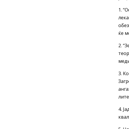
1. “
лека
обез
ќе м
2. “
теор
меди
3. К
Загр
анга
лите
4. Ј
квал