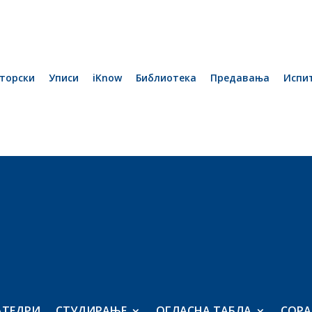
торски
Уписи
iKnow
Библиотека
Предавања
Испи
АТЕДРИ
СТУДИРАЊЕ
ОГЛАСНА ТАБЛА
СОРА