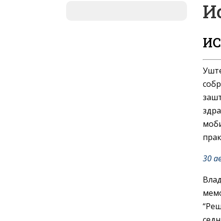
И
ИС
Уште
собр
зашт
здра
моби
прак
30 а
Влад
мемо
“Реш
седн