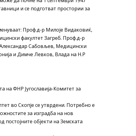
а може да почне на 1 септември 1947
ставници и се подготват простории за
менуваат: Проф.д-р Милоје Видаковиќ,
ицински факултет Загреб. Проф.д-р
 Александар Сабовљев, Медицински
онија и Димче Левков, Влада на Н.Р
а на ФНР Југославија-Комитет за
тет во Скопје се утврдени. Потребно е
можностите за изградба на нов
д постојните објекти на Земската