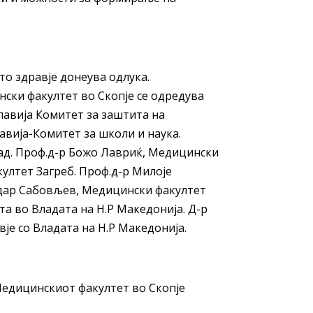
то здравје донеува одлука.
ски факултет во Скопје се одредува
славија Комитет за заштита на
авија-Комитет за школи и наука.
ад. Проф.д-р Божо Лавриќ, Медицински
ултет Загреб. Проф.д-р Милоје
ндар Сабовљев, Медицински факултет
а во Владата на Н.Р Македонија. Д-р
је со Владата на Н.Р Македонија.
Медицинскиот факултет во Скопје