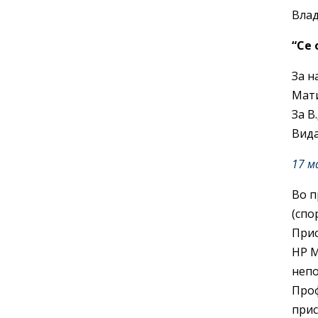
Влад
“Се
За н
Мати
За В
Вида
17 м
Во п
(спо
Прис
НР М
непо
Проф
прис