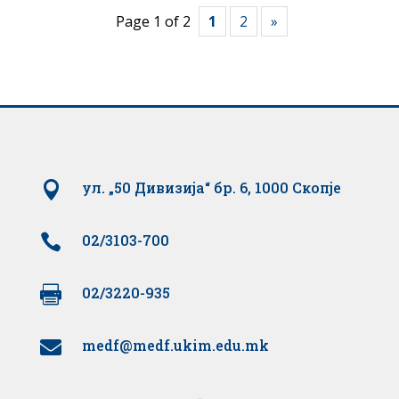
Page 1 of 2
1
2
»

ул. „50 Дивизија“ бр. 6, 1000 Скопје

02/3103-700

02/3220-935
medf@medf.ukim.edu.mk
