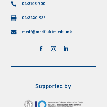

02/3103-700

02/3220-935
medf@medf.ukim.edu.mk

Supported by