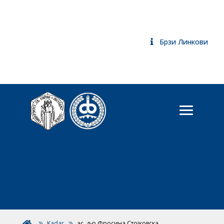
Брзи Линкови
Kadar
ас. д-р Фросина Стојковска
