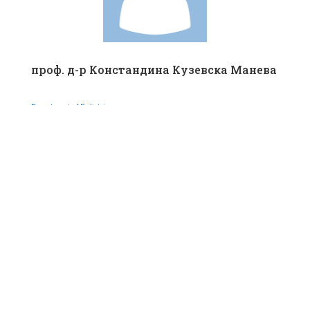
проф. д-р Констандина Кузевска Манева
Department of Pediatrics
проф. д-р Драгана Петровска
Цветковска
Department of Neurology