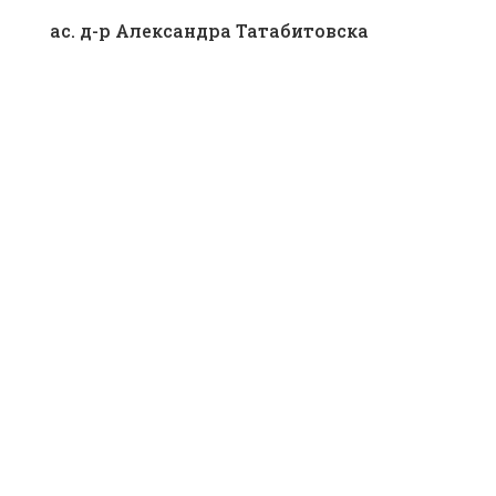
ас. д-р Александра Татабитовска
Department of Internal Medicine
ас. д-р Елма Кандиќ
Department of Internal Medicine