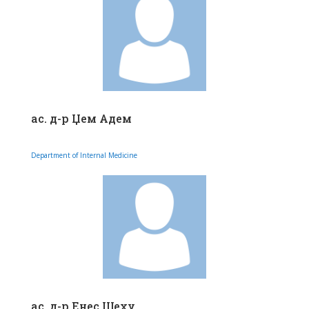
ас. д-р Џем Адем
Department of Internal Medicine
ас. д-р Енес Шеху