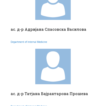
ас. д-р Адријана Спасовска Василова
Department of Internal Medicine
ас. д-р Татјана Бајрактарова Прошева