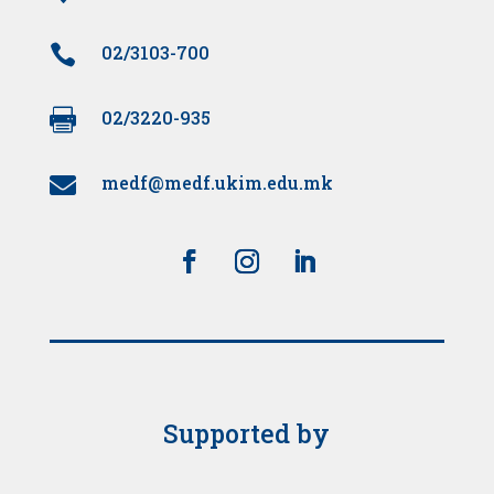

02/3103-700

02/3220-935
medf@medf.ukim.edu.mk

Supported by