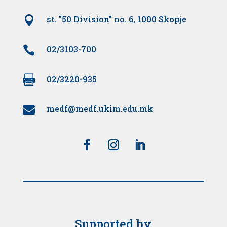

st. "50 Division" no. 6, 1000 Skopje

02/3103-700

02/3220-935
medf@medf.ukim.edu.mk

Supported by