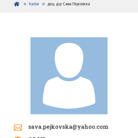
Kadar
доц. д-р Сава Пејковска

sava.pejkovska@yahoo.com
