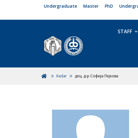
Undergraduate
Master
PhD
Undergr
STAFF
Kadar
доц. д-р Софија Пејкова
