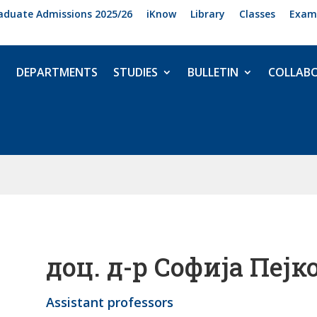
aduate Admissions 2025/26
iKnow
Library
Classes
Exam
DEPARTMENTS
STUDIES
BULLETIN
COLLAB
доц. д-р Софија Пејк
Assistant professors