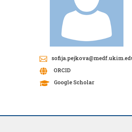
sofija.pejkova@medf.ukim.e

ORCID

Google Scholar
