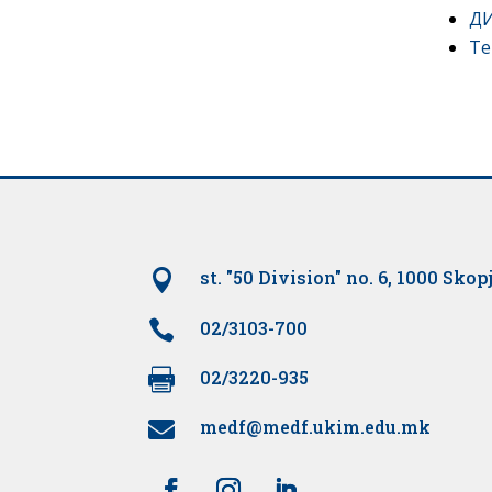
ДИ
Те

st. "50 Division" no. 6, 1000 Skop

02/3103-700

02/3220-935
medf@medf.ukim.edu.mk
