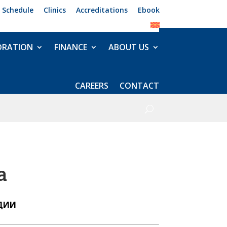
 Schedule
Clinics
Accreditations
Ebook
ORATION
FINANCE
ABOUT US
CAREERS
CONTACT
а
ДИИ