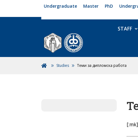
Undergraduate
Master
PhD
Undergr
STAFF
Studies
Теми за дипломска работа

Т
[:mk