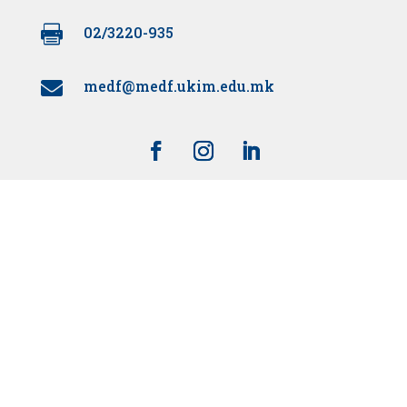

02/3220-935
medf@medf.ukim.edu.mk

Supported by