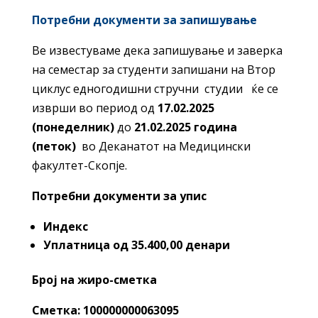
Потребни документи за запишување
Ве известуваме дека запишување и заверка
на семестар за студенти запишани на Втор
циклус едногодишни стручни студии ќе се
изврши во период од
17
.02.202
5
(
понеделник)
до
21
.02.202
5
година
(петок)
во Деканатот на Медицински
факултет-Скопје.
Потребни документи за упис
Индекс
Уплатница од 35.400,00 денари
Број на жиро-сметка
Сметка: 100000000063095