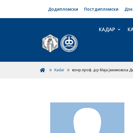
Додипломски
Постдипломски
Док
КАДАР
К
Kadar
вонр.проф. д-р Маја Јакимовска 
