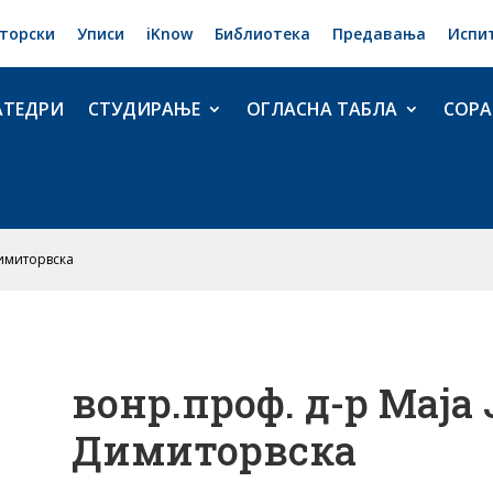
торски
Уписи
iKnow
Библиотека
Предавања
Испи
АТЕДРИ
СТУДИРАЊЕ
ОГЛАСНА ТАБЛА
СОРА
Димиторвска
вонр.проф. д-р Маја
Димиторвска