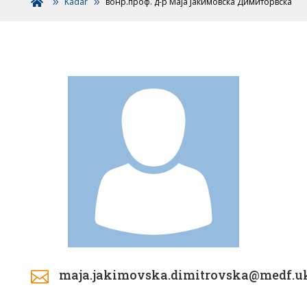
Kadar
вонр.проф. д-р Маја Јакимовска Димиторвска

maja.jakimovska.dimitrovska@medf.u
