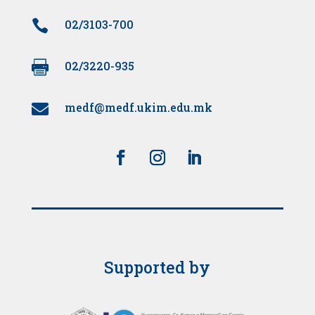

02/3103-700

02/3220-935
medf@medf.ukim.edu.mk

Supported by